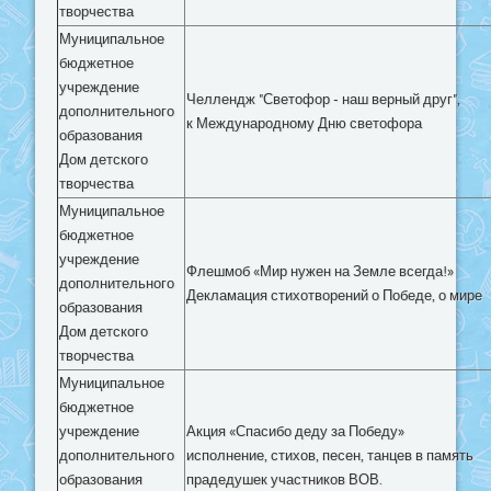
творчества
Муниципальное
бюджетное
учреждение
Челлендж "Светофор - наш верный друг",
дополнительного
к Международному Дню светофора
образования
Дом детского
творчества
Муниципальное
бюджетное
учреждение
Флешмоб «Мир нужен на Земле всегда!»
дополнительного
Декламация стихотворений о Победе, о мире
образования
Дом детского
творчества
Муниципальное
бюджетное
учреждение
Акция «Спасибо деду за Победу»
дополнительного
исполнение, стихов, песен, танцев в память
образования
прадедушек участников ВОВ.