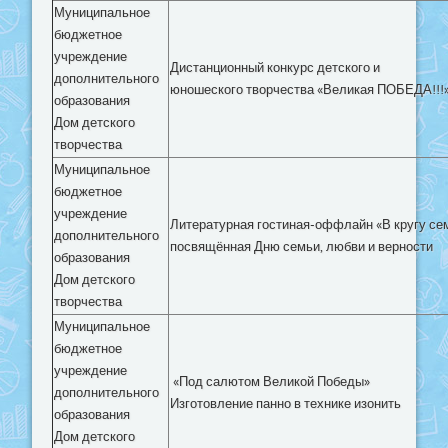
Муниципальное
бюджетное
учреждение
Дистанционный конкурс детского и
дополнительного
юношеского творчества «Великая ПОБЕДА!!!
образования
Дом детского
творчества
Муниципальное
бюджетное
учреждение
Литературная гостиная-оффлайн «В кругу се
дополнительного
посвящённая Дню семьи, любви и верности
образования
Дом детского
творчества
Муниципальное
бюджетное
учреждение
«Под салютом Великой Победы»
дополнительного
Изготовление панно в технике изонить
образования
Дом детского