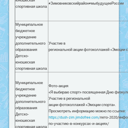
юношеская
#Зимовниковскийрайон#мыбудущееРоссии
спортивная школа
Муниципальное
бюджетное
учреждение
дополнительного
Участие в
образования
региональной акции фотоколлажей «Эмоции с
Детско-
юношеская
спортивная школа
Муниципальное
Фото-акция
бюджетное
«Я выбираю спорт» посвященная Дню физкуль
учреждение
Участие в региональной
дополнительного
акции фотоколлажей «Эмоции спорта».
образования
Просмотреть информацию можно по ссылке:
Детско-
https://dush-zim.jimdofree.com/
лето-2020/инфо
юношеская
по-участию-в-конкурсах-и-акциях/
спортивная школа