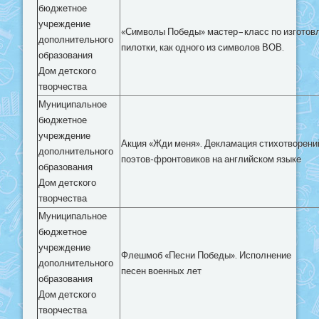
бюджетное
учреждение
«Символы Победы» мастер–класс по изготов
дополнительного
пилотки, как одного из символов ВОВ.
образования
Дом детского
творчества
Муниципальное
бюджетное
учреждение
Акция «Жди меня». Декламация стихотворени
дополнительного
поэтов-фронтовиков на английском языке
образования
Дом детского
творчества
Муниципальное
бюджетное
учреждение
Флешмоб «Песни Победы». Исполнение
дополнительного
песен военных лет
образования
Дом детского
творчества