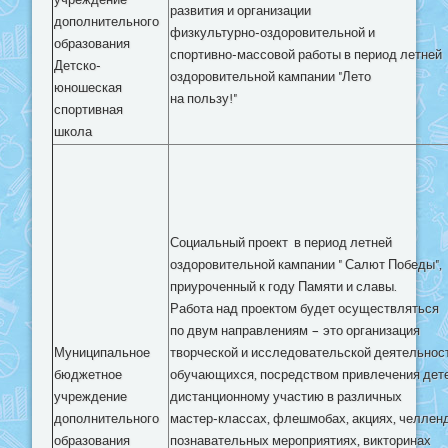
учреждение
развития и организации
дополнительного
физкультурно-оздоровительной и
образования
спортивно-массовой работы в период летней
Детско-
оздоровительной кампании "Лето
юношеская
на пользу!"
спортивная
школа
Социальный проект
в период летней
оздоровительной кампании " Салют Победы",
приуроченный к году Памяти и славы.
Работа над проектом будет осуществляться
по двум направлениям – это организация
Муниципальное
творческой и исследовательской деятельнос
бюджетное
обучающихся, посредством привлечения дете
учреждение
дистанционному участию в различных
дополнительного
мастер-классах, флешмобах, акциях, челлен
образования
познавательных мероприятиях, викторинах