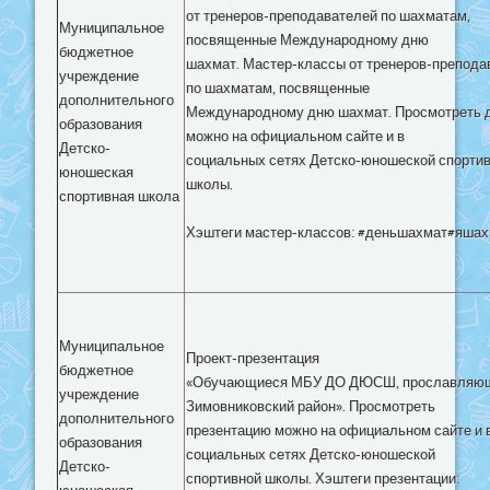
от тренеров-преподавателей по шахматам,
Муниципальное
посвященные Международному дню
бюджетное
шахмат. Мастер-классы от тренеров-препода
учреждение
по шахматам, посвященные
дополнительного
Международному дню шахмат. Просмотреть 
образования
можно на официальном сайте и в
Детско-
социальных сетях Детско-юношеской спорти
юношеская
школы.
спортивная школа
Хэштеги мастер-классов: #деньшахмат#яшах
Муниципальное
Проект-презентация
бюджетное
«Обучающиеся МБУ ДО ДЮСШ, прославляю
учреждение
Зимовниковский район». Просмотреть
дополнительного
презентацию можно на официальном сайте и 
образования
социальных сетях Детско-юношеской
Детско-
спортивной школы. Хэштеги презентации: