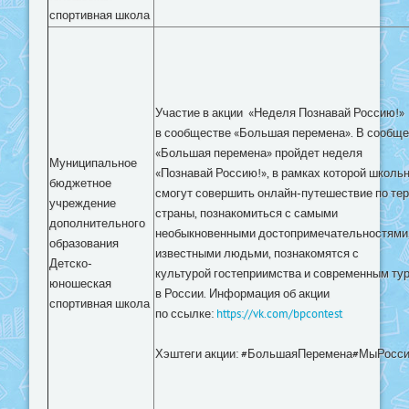
спортивная школа
Участие в акции
«Неделя Познавай Россию!»
в сообществе «Большая перемена». В сообще
«Большая перемена» пройдет неделя
Муниципальное
«Познавай Россию!», в рамках которой школь
бюджетное
смогут совершить онлайн-путешествие по те
учреждение
страны, познакомиться с самыми
дополнительного
необыкновенными достопримечательностями
образования
известными людьми, познакомятся с
Детско-
культурой гостеприимства и современным ту
юношеская
в России. Информация об акции
спортивная школа
по ссылке:
https://vk.com/bpcontest
Хэштеги акции: #БольшаяПеремена#МыРосс