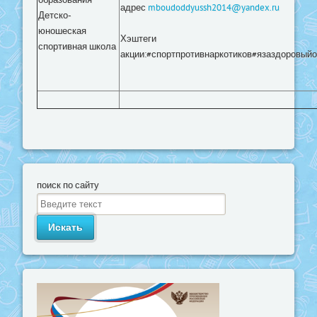
образования
адрес
mboudoddyussh2014@yandex.ru
Детско-
юношеская
Хэштеги
спортивная школа
акции:#спортпротивнаркотиков#язаздоровый
поиск по сайту
Искать