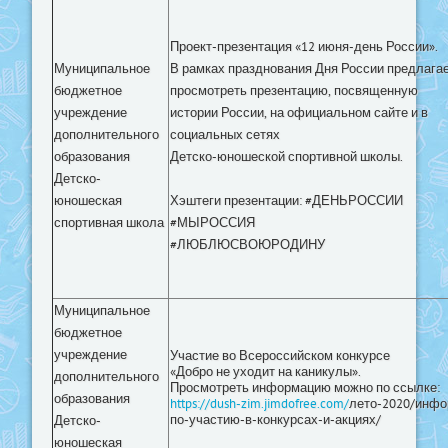
Проект-презентация «12 июня-день России».
Муниципальное
В рамках празднования Дня России предлага
бюджетное
просмотреть презентацию, посвященную
учреждение
истории России, на официальном сайте и в
дополнительного
социальных сетях
образования
Детско-юношеской спортивной школы.
Детско-
юношеская
Хэштеги презентации: #ДЕНЬРОССИИ
спортивная школа
#МЫРОССИЯ
#ЛЮБЛЮСВОЮРОДИНУ
Муниципальное
бюджетное
учреждение
Участие во Всероссийском конкурсе
«Добро не уходит на каникулы».
дополнительного
Просмотреть информацию можно по ссылке:
образования
https://dush-zim.jimdofree.com/
лето-2020/инфо
по-участию-в-конкурсах-и-акциях/
Детско-
юношеская