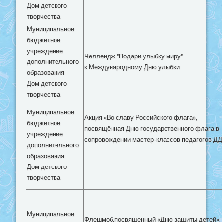
Дом детского
творчества
Муниципальное
бюджетное
учреждение
Челлендж "Подари улыбку миру"
дополнительного
к Международному Дню улыбки
образования
Дом детского
творчества
Муниципальное
Акция «Во славу Российского флага»,
бюджетное
посвящённая Дню государственного флага в
учреждение
сопровождении мастер-классов педагогов Д
дополнительного
образования
Дом детского
творчества
Муниципальное
Флешмоб,посвященный «Дню защиты детей».