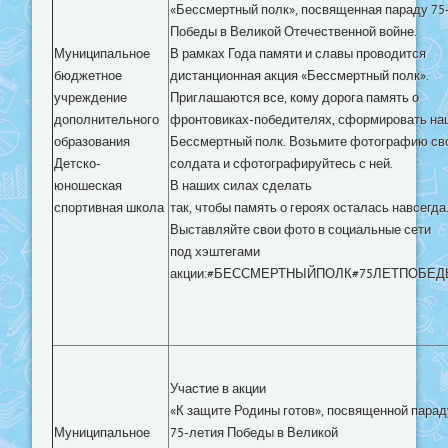
«Бессмертный полк», посвященная параду 75
Победы в Великой Отечественной войне.
Муниципальное
В рамках Года памяти и славы проводится
бюджетное
дистанционная акция «Бессмертный полк».
учреждение
Приглашаются все, кому дорога память о
дополнительного
фронтовиках-победителях, сформировать на
образования
Бессмертный полк. Возьмите фотографию св
Детско-
солдата и сфотографируйтесь с ней.
юношеская
В наших силах сделать
спортивная школа
так, чтобы память о героях осталась навсегда
Выставляйте свои фото в социальные сети
под хэштегами
акции:#БЕССМЕРТНЫЙПОЛК#75ЛЕТПОБЕ
Участие в акции
«К защите Родины готов», посвященной парад
Муниципальное
75-летия Победы в Великой