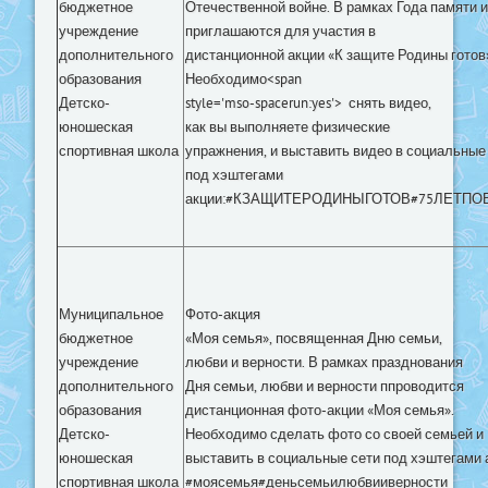
бюджетное
Отечественной войне. В рамках Года памяти 
учреждение
приглашаются для участия в
дополнительного
дистанционной акции «К защите Родины готов
образования
Необходимо<span
Детско-
style='mso-spacerun:yes'> снять видео,
юношеская
как вы выполняете физические
спортивная школа
упражнения, и выставить видео в социальные
под хэштегами
акции:#КЗАЩИТЕРОДИНЫГОТОВ#75ЛЕТП
Муниципальное
Фото-акция
бюджетное
«Моя семья», посвященная Дню семьи,
учреждение
любви и верности. В рамках празднования
дополнительного
Дня семьи, любви и верности ппроводится
образования
дистанционная фото-акции «Моя семья».
Детско-
Необходимо сделать фото со своей семьей и
юношеская
выставить в социальные сети под хэштегами 
спортивная школа
#моясемья#деньсемьилюбвииверности