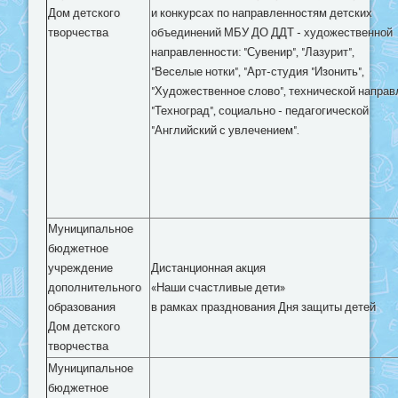
Дом детского
и конкурсах по направленностям детских
творчества
объединений МБУ ДО ДДТ - художественной
направленности: "Сувенир", "Лазурит",
"Веселые нотки", "Арт-студия "Изонить",
"Художественное слово", технической направ
"Техноград", социально - педагогической
"Английский с увлечением".
Муниципальное
бюджетное
учреждение
Дистанционная акция
дополнительного
«Наши счастливые дети»
образования
в рамках празднования Дня защиты детей
Дом детского
творчества
Муниципальное
бюджетное