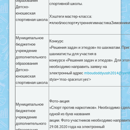
образования
спортивной школы.
Детско-
юношеская
Хэштеги мастер-класса:
спортивная школа
#ялюблюспорт#утреннягимнастикаЗимовники
Муниципальное
Конкурс
бюджетное
«Решения задач и этюдов» по шахматам. При
учреждение
шахматисты для участия в
дополнительного
конкурсе «Решения задач и этюдов». Для этог
образования
необходимо направить заявку на
Детско-
электронный адрес
mboudoddyussh2014@yand
юношеская
style='mso-spacerun:yes'>
спортивная школа
Фото-акция
Муниципальное
«Спорт против наркотиков». Необходимо сдел
бюджетное
одной из букв названия
учреждение
акции. Фото участников необходимо направит
дополнительного
29.08.2020 года на электронный