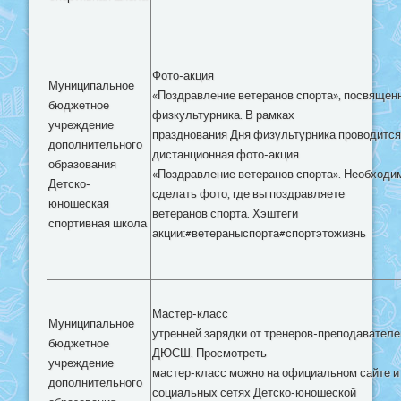
Фото-акция
Муниципальное
«Поздравление ветеранов спорта», посвящен
бюджетное
физкультурника. В рамках
учреждение
празднования Дня физультурника проводится
дополнительного
дистанционная фото-акция
образования
«Поздравление ветеранов спорта». Необходи
Детско-
сделать фото, где вы поздравляете
юношеская
ветеранов спорта. Хэштеги
спортивная школа
акции:#ветераныспорта#спортэтожизнь
Мастер-класс
Муниципальное
утренней зарядки от тренеров-преподавател
бюджетное
ДЮСШ. Просмотреть
учреждение
мастер-класс можно на официальном сайте и
дополнительного
социальных сетях Детско-юношеской