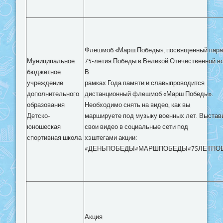
Флешмоб «Марш Победы», посвященный пар
Муниципальное
75-летия Победы в Великой Отечественной во
бюджетное
В
учреждение
рамках Года памяти и славыпроводится
дополнительного
дистанционный флешмоб «Марш Победы».
образования
Необходимо снять на видео, как вы
Детско-
маршируете под музыку военных лет. Выстав
юношеская
свои видео в социальные сети под
спортивная школа
хэштегами акции:
#ДЕНЬПОБЕДЫ#МАРШПОБЕДЫ#75ЛЕТПО
Акция