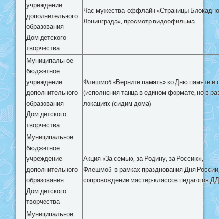
учреждение
Час мужества-оффлайн
«Страницы Блокадно
дополнительного
Ленинграда», просмотр видеофильма.
образования
Дом детского
творчества
Муниципальное
бюджетное
учреждение
Флешмоб «Верните память» ко Дню памяти и 
дополнительного
(исполнения танца в едином формате, но в ра
образования
локациях (сидим дома)
Дом детского
творчества
Муниципальное
бюджетное
учреждение
Акция «За семью, за Родину, за Россию»,
дополнительного
Флешмоб в рамках празднования Дня России,
образования
сопровождении мастер-классов педагогов ДД
Дом детского
творчества
Муниципальное