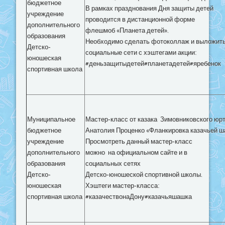
бюджетное
В рамках празднования Дня защиты детей
учреждение
проводится в дистанционной форме
дополнительного
флешмоб «Планета детей».
образования
Необходимо сделать фотоколлаж и выложить
Детско-
социальные сети с хэштегами акции:
юношеская
#деньзащитыдетей#планетадетей#яребенок
спортивная школа
Муниципальное
Мастер-класс от казака
Зимовниковского юр
бюджетное
Анатолия Проценко «Фланкировка казачьей ш
учреждение
Просмотреть данный мастер-класс
дополнительного
можно
на официальном сайте и в
образования
социальных сетях
Детско-
Детско-юношеской спортивной школы.
юношеская
Хэштеги мастер-класса:
спортивная школа
#казачествонаДону#казачьяшашка