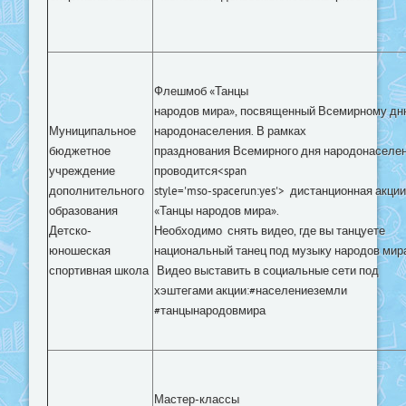
Флешмоб «Танцы
народов мира», посвященный Всемирному дн
Муниципальное
народонаселения. В рамках
бюджетное
празднования Всемирного дня народонаселе
учреждение
проводится<span
дополнительного
style='mso-spacerun:yes'> дистанционная акции
образования
«Танцы народов мира».
Детско-
Необходимо
снять видео, где вы танцуете
юношеская
национальный танец под музыку народов мир
спортивная школа
Видео выставить в социальные сети под
хэштегами акции:#населениеземли
#танцынародовмира
Мастер-классы